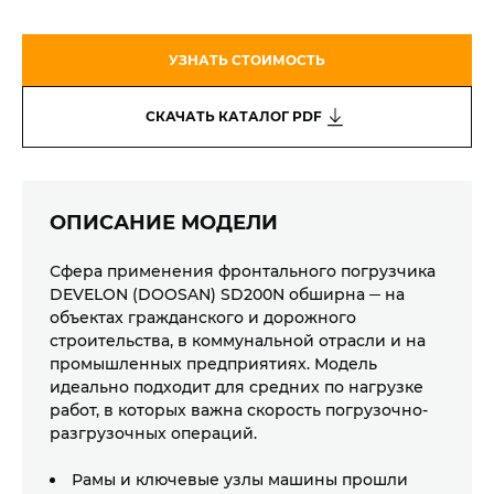
ВЫРЫВНОЕ УСИЛИЕ КОВША / РУКОЯТИ, ТОНН
10
УЗНАТЬ СТОИМОСТЬ
СТАТИЧЕСКАЯ ОПРОКИДЫВАЮЩАЯ НАГРУЗКА,
6,4
СКАЧАТЬ КАТАЛОГ PDF
ТОНН
ВЫСОТА РАЗГРУЗКИ КОВША, ММ
2820
ОПИСАНИЕ МОДЕЛИ
ГАБАРИТЫ: ДЛИНА / ШИРИНА / ВЫСОТА,
7010/2520/3180
Сфера применения фронтального погрузчика
ММ
DEVELON (DOOSAN) SD200N обширна ─ на
объектах гражданского и дорожного
строительства, в коммунальной отрасли и на
промышленных предприятиях. Модель
идеально подходит для средних по нагрузке
работ, в которых важна скорость погрузочно-
разгрузочных операций.
Рамы и ключевые узлы машины прошли