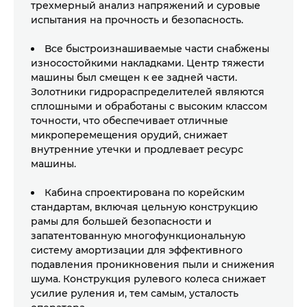
трехмерный анализ напряжений и суровые
испытания на прочность и безопасность.
Все быстроизнашиваемые части снабжены
износостойкими накладками. Центр тяжести
машины был смещен к ее задней части.
Золотники гидрораспределителей являются
сплошными и обработаны с высоким классом
точности, что обеспечивает отличные
микроперемещения орудий, снижает
ПОЛУЧИТЬ
внутренние утечки и продлевает ресурс
УЗНАТЬ СТОИМОСТЬ
машины.
КОНСУЛЬТАЦИЮ
Кабина спроектирована по корейским
НАШИ ЭКСПЕРТЫ ПРОКОНСУЛЬТИРУЮТ ВАС
стандартам, включая цельную конструкцию
ОСТАВЬТЕ ЗАЯВКУ И НАШИ ЭКСПЕРТЫ
рамы для большей безопасности и
ПО ВСЕМ ВОПРОСАМ СТОИМОСТИ НАШЕГО
запатентованную многофункциональную
ОТВЕТЯТ НА ВСЕ ИНТЕРЕСУЮЩИЕ ВАС
ОБОРУДОВАНИЯ
систему амортизации для эффективного
ВОПРОСЫ
подавления проникновения пыли и снижения
шума. Конструкция рулевого колеса снижает
ВАШЕ ИМЯ
усилие руления и, тем самым, усталость
ВАШЕ ИМЯ