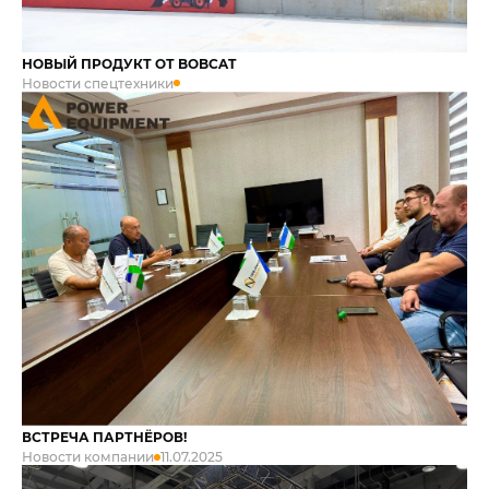
НОВЫЙ ПРОДУКТ ОТ BOBCAT
Новости спецтехники
ПОЛУЧИТЬ
ВСТРЕЧА ПАРТНЁРОВ!
КОНСУЛЬТАЦИЮ
Новости компании
11.07.2025