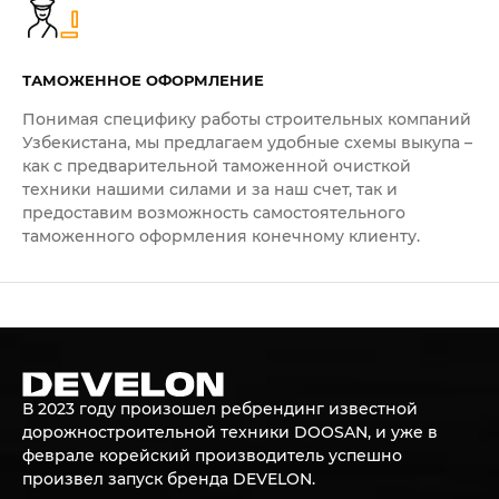
КОНСУЛЬТАЦИЮ
ОСТАВЬТЕ ЗАЯВКУ И НАШИ ЭКСПЕРТЫ
ТАМОЖЕННОЕ ОФОРМЛЕНИЕ
ОТВЕТЯТ НА ВСЕ ИНТЕРЕСУЮЩИЕ ВАС
Понимая специфику работы строительных компаний
ВОПРОСЫ
Узбекистана, мы предлагаем удобные схемы выкупа –
как с предварительной таможенной очисткой
техники нашими силами и за наш счет, так и
ВАШЕ ИМЯ
предоставим возможность самостоятельного
таможенного оформления конечному клиенту.
ВВЕДИТЕ ТЕЛЕФОН
+998
В 2023 году произошел ребрендинг известной
дорожностроительной техники DOOSAN, и уже в
ОТПРАВИТЬ
феврале корейский производитель успешно
произвел запуск бренда DEVELON.