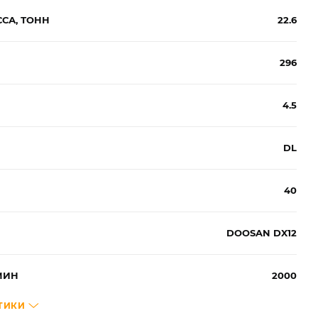
СА, ТОНН
22.6
296
4.5
DL
40
DOOSAN DX12
МИН
2000
ТИКИ