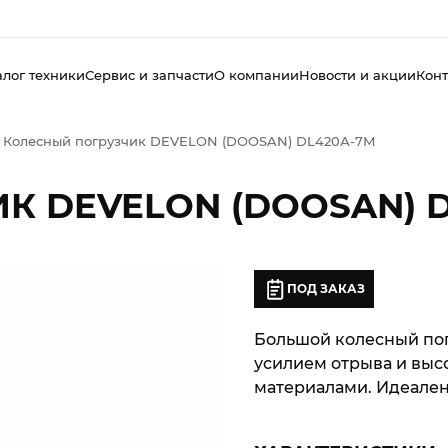
алог техники
Сервис и запчасти
О компании
Новости и акции
Конт
Колесный погрузчик DEVELON (DOOSAN) DL420А-7М
К DEVELON (DOOSAN) D
ПОД ЗАКАЗ
Большой колесный по
усилием отрыва и выс
материалами. Идеален