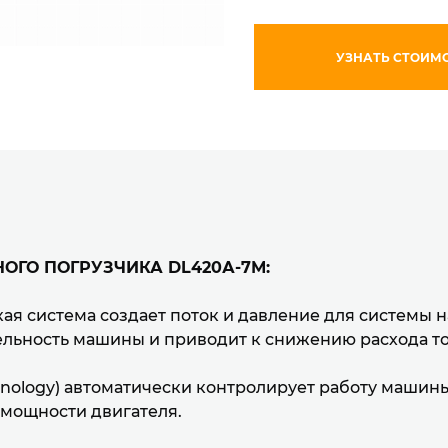
ТЯГОВОЕ УСИЛИЕ, ТОНН
УЗНАТЬ СТОИМ
ВЫРЫВНОЕ УСИЛИЕ КОВША
СТАТИЧЕСКАЯ ОПРОКИДЫ
ВЫСОТА РАЗГРУЗКИ КОВШ
ОЛУЧИТЬ КОНСУЛЬТАЦ
УЗНАТЬ СТОИМОСТЬ
ГАБАРИТЫ: ДЛИНА / ШИРИ
ОГО ПОГРУЗЧИКА DL420А-7М:
УЛЬТИРУЮТ ВАС ПО ВСЕМ ВОПРОСАМ СТОИМОС
 И НАШИ ЭКСПЕРТЫ ОТВЕТЯТ НА ВСЕ ИНТЕРЕСУ
кая система создает поток и давление для системы 
ельность машины и приводит к снижению расхода т
chnology) автоматически контролирует работу машин
мощности двигателя.