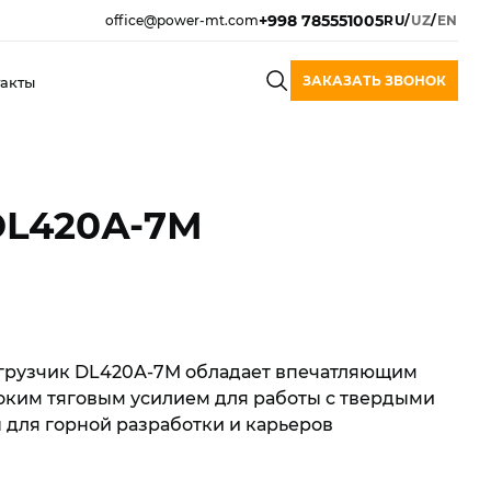
+998 785551005
office@power-mt.com
RU
/
UZ
/
EN
ЗАКАЗАТЬ ЗВОНОК
акты
L420А-7М
грузчик DL420А-7М обладает впечатляющим
оким тяговым усилием для работы с твердыми
 для горной разработки и карьеров