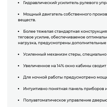
Гидравлический усилитель рулевого упр
ВВЕДИТЕ ТЕЛЕФОН
ВВЕДИТЕ ТЕЛЕФОН
Мощный двигатель собственного произво
+998
+998
веществ.
Более тяжелая стандартная конструкци
тяговое усилие, обеспечиваемое оптимал
нагрузка, предусмотрены дополнительные 
Усиленный механизм стеры, специально
Увеличенное на 14% окно кабины своди
Для ночной работы предусмотрено мощн
Интуитивно понятная панель приборов и
Полуавтоматическое управление дверью