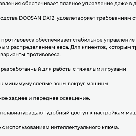
авления обеспечивает плавное управление даже в д
дства DOOSAN DX12 удовлетворяет требованиям ста
я противовеса обеспечивает стабильное управлени
ОТПРАВИТЬ
ОТПРАВИТЬ
ьным распределением веса. Для клиентов, которым
варианты противовеса.
 разработанный для работы с тяжелыми грузами
т к минимуму слепые зоны вокруг машины.
ое заднее и переднее освещение.
 клавиатура дают удобный доступ к настройкам ма
 с использованием интеллектуального ключа.