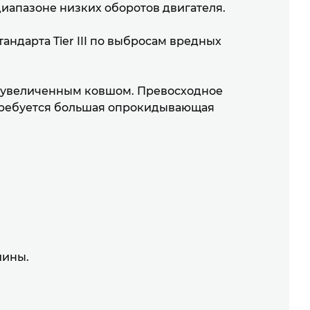
иапазоне низких оборотов двигателя.
ндарта Tier III по выбросам вредных
е увеличенным ковшом. Превосходное
 требуется большая опрокидывающая
шины.