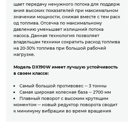
ОТВЕТЯТ НА ВСЕ ИНТЕРЕСУЮЩИЕ ВАС
ОБОРУДОВАНИЯ
щает передачу ненужного потока для поддерж
ания высоких показателей при максимальном
ВОПРОСЫ
значении мощности, снижая вместе с тем расх
ВАШЕ ИМЯ
од топлива. Отсечка по максимальному
давлению уменьшает излишний потока
ВАШЕ ИМЯ
насоса. Данная технология позволяет
владельцам техники сократить расход топлива
на 20-30% топлива при большой рабочей
ВВЕДИТЕ ТЕЛЕФОН
нагрузке.
ВВЕДИТЕ ТЕЛЕФОН
+998
Модель DX190W имеет лучшую устойчивость
+998
в своем классе:
ОТПРАВИТЬ
Самый большой противовес ─ 3 тонны
ОТПРАВИТЬ
Самая широкая колесная база ─ 2700 мм
Плавный поворот с высоким крутящим
моментом ─ новый редуктор поворота сводит
к минимуму вибрации во время вращения