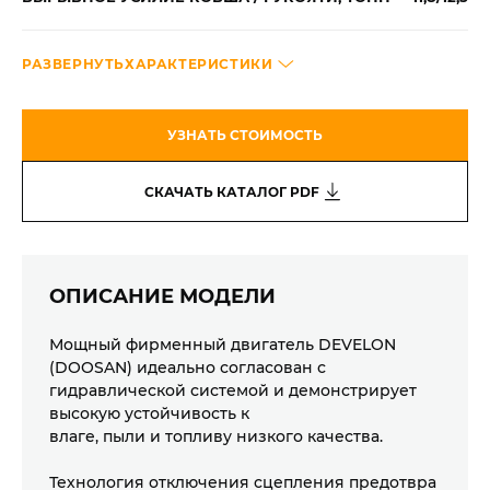
СКОРОСТЬ ПОВОРОТА НАДСТРОЙКИ, НМ/ ОБ/МИН
10,9
РАЗВЕРНУТЬ
ХАРАКТЕРИСТИКИ
ТЯГОВОЕ УСИЛИЕ, ТОНН
10,9
УЗНАТЬ СТОИМОСТЬ
СКАЧАТЬ КАТАЛОГ PDF
ДЛИНА СТРЕЛЫ / РУКОЯТИ, ММ
5200/2600
СКОРОСТЬ, КМ/Ч
36
ОПИСАНИЕ МОДЕЛИ
ГАБАРИТЫ: ДЛИНА / ШИРИНА / ВЫСОТА,
8659/2496/3135
ПОЛУЧИТЬ
Мощный фирменный двигатель DEVELON
ММ
УЗНАТЬ СТОИМОСТЬ
(DOOSAN) идеально согласован с
КОНСУЛЬТАЦИЮ
гидравлической системой и демонстрирует
высокую устойчивость к
влаге, пыли и топливу низкого качества.
НАШИ ЭКСПЕРТЫ ПРОКОНСУЛЬТИРУЮТ ВАС
ОСТАВЬТЕ ЗАЯВКУ И НАШИ ЭКСПЕРТЫ
ПО ВСЕМ ВОПРОСАМ СТОИМОСТИ НАШЕГО
Технология отключения сцепления предотвра